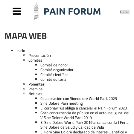
INICIO
MAPA WEB
PRESENTACIÓN
COMITÉS
Inicio
Presentación
Comité de honor
PONENTES
Comités
Comité organizador
Comité de honor
PREMIOS
Comité organizador
Comité científico
Comité científico
NOTICIAS
Comité editorial
Comité editorial
FOTOS Y VÍDEOS
Ponentes
Premios
CONTACTO
Noticias
Colaboración con Sinedolore World Park 2023
Sine Dolore Pain meeting
El coronavirus obliga a cancelar el Pain Forum 2020
Gran concurrencia de público en el acto inaugural del
V Sine Dolore World Park 2019
El Sine Dolore World Park 2019 arranca con la I Feria
Sine Dolore de Salud y Calidad de Vida
El Foro Sine Dolore declarado de Interés Científico y